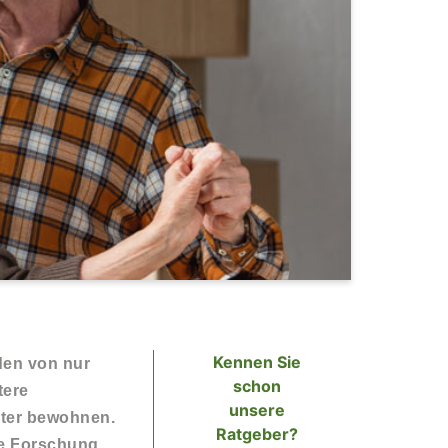
Kennen Sie
den von nur
schon
tere
unsere
iter bewohnen.
Ratgeber?
he Forschung