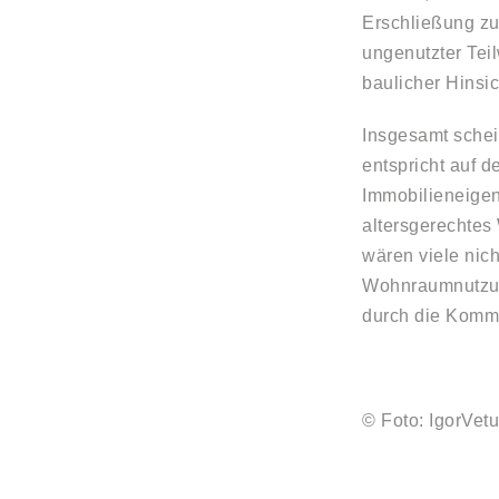
Erschließung zu
ungenutzter Tei
baulicher Hinsi
Insgesamt schei
entspricht auf 
Immobilieneigen
altersgerechtes
wären viele nic
Wohnraumnutzung
durch die Komm
© Foto: IgorVet