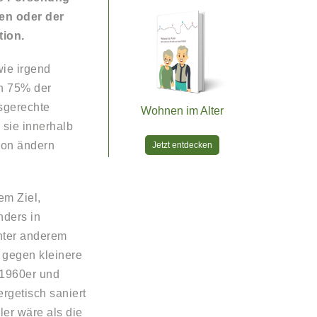
hen oder der
tion.
wie irgend
ch 75% der
rsgerechte
Wohnen im Alter
 sie innerhalb
ion ändern
Jetzt entdecken
em Ziel,
nders in
unter anderem
 gegen kleinere
 1960er und
rgetisch saniert
ler wäre als die