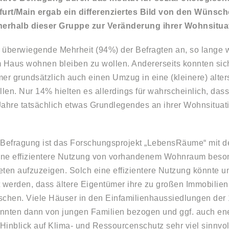
furt/Main ergab ein differenziertes Bild von den Wünsc
nnerhalb dieser Gruppe zur Veränderung ihrer Wohnsitua
 überwiegende Mehrheit (94%) der Befragten an, so lange 
m Haus wohnen bleiben zu wollen. Andererseits konnten si
mer grundsätzlich auch einen Umzug in eine (kleinere) alte
en. Nur 14% hielten es allerdings für wahrscheinlich, dass
Jahre tatsächlich etwas Grundlegendes an ihrer Wohnsituat
 Befragung ist das Forschungsprojekt „LebensRäume“ mit d
eine effizientere Nutzung von vorhandenem Wohnraum beso
eten aufzuzeigen. Solch eine effizientere Nutzung könnte 
t werden, dass ältere Eigentümer ihre zu großen Immobilien
chen. Viele Häuser in den Einfamilienhaussiedlungen der
nnten dann von jungen Familien bezogen und ggf. auch ene
Hinblick auf Klima- und Ressourcenschutz sehr viel sinnvol