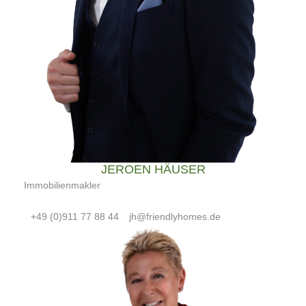
JEROEN HÄUSER
Immobilienmakler
+49 (0)911 77 88 44
jh@friendlyhomes.de