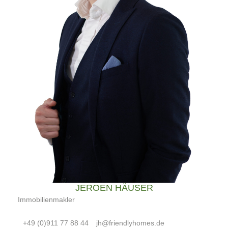
JEROEN HÄUSER
Immobilienmakler
+49 (0)911 77 88 44
jh@friendlyhomes.de