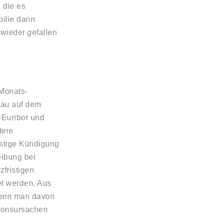
 die es
bilie dann
 wieder gefallen
-Monats-
eau auf dem
-Euribor und
tere
ristige Kündigung
eibung bei
zfristigen
et werden. Aus
 wenn man davon
tionsursachen