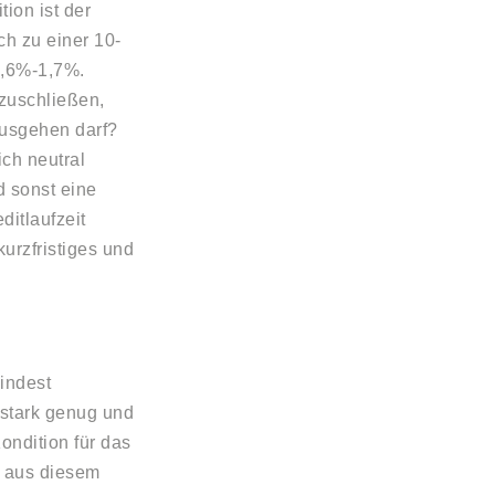
tion ist der
ich zu einer 10-
1,6%-1,7%.
bzuschließen,
ausgehen darf?
ich neutral
d sonst eine
ditlaufzeit
kurzfristiges und
mindest
zstark genug und
ondition für das
t aus diesem