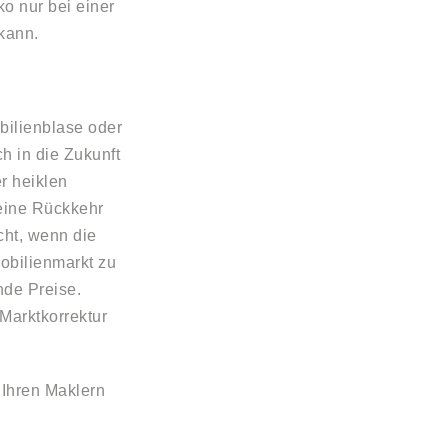
ko nur bei einer
 kann.
bilienblase oder
h in die Zukunft
er heiklen
 eine Rückkehr
cht, wenn die
mobilienmarkt zu
nde Preise.
Marktkorrektur
 Ihren Maklern