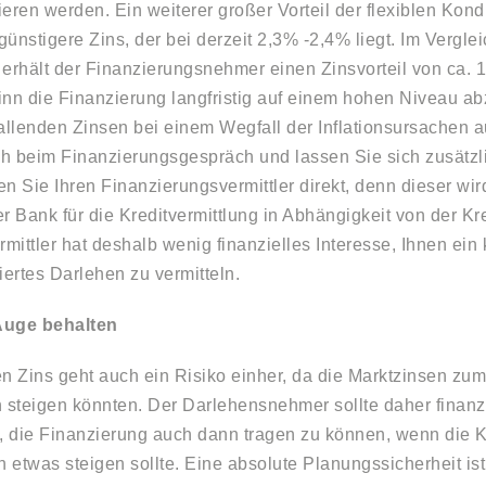
eren werden. Ein weiterer großer Vorteil der flexiblen Kondi
 günstigere Zins, der bei derzeit 2,3% -2,4% liegt. Im Vergle
 erhält der Finanzierungsnehmer einen Zinsvorteil von ca. 
inn die Finanzierung langfristig auf einem hohen Niveau a
llenden Zinsen bei einem Wegfall der Inflationsursachen 
sch beim Finanzierungsgespräch und lassen Sie sich zusätzl
n Sie Ihren Finanzierungsvermittler direkt, denn dieser wir
r Bank für die Kreditvermittlung in Abhängigkeit von der Kre
rmittler hat deshalb wenig finanzielles Interesse, Ihnen ein 
iertes Darlehen zu vermitteln.
Auge behalten
en Zins geht auch ein Risiko einher, da die Marktzinsen zu
h steigen könnten. Der Darlehensnehmer sollte daher finan
n, die Finanzierung auch dann tragen zu können, wenn die K
n etwas steigen sollte. Eine absolute Planungssicherheit is