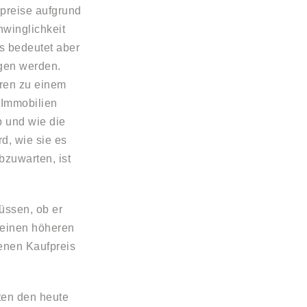
npreise aufgrund
hwinglichkeit
es bedeutet aber
igen werden.
hren zu einem
 Immobilien
 und wie die
, wie sie es
bzuwarten, ist
üssen, ob er
 einen höheren
genen Kaufpreis
ten den heute