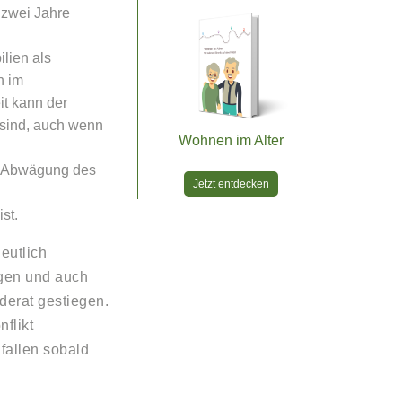
 zwei Jahre
ilien als
h im
it kann der
r sind, auch wenn
Wohnen im Alter
in Abwägung des
Jetzt entdecken
st.
eutlich
tigen und auch
oderat gestiegen.
flikt
fallen sobald