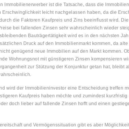
den Immobilienerwerber ist die Tatsache, dass die Immobilie
n Erschwinglichkeit leicht nachgelassen haben, da die Ersc
durch die Faktoren Kaufpreis und Zins beeinflusst wird. Di
Preise bei fallenden Zinsen sehr wahrscheinlich wieder ste
sbleibenden Bauträgertätigkeit wird es in den nächsten Ja
ätzlichen Druck auf den Immobilienmarkt kommen, da alte
 nicht genügend neue Immobilien auf den Markt kommen. Ob
de Wohnungsnot mit günstigeren Zinsen kompensieren wird
ergangenheit zur Stützung der Konjunktur getan hat, bleibt a
ahrscheinlich.
d wird der Immobilieninvestor eine Entscheidung treffen m
nstigeren Kaufpreis haben möchte und zumindest kurzfristig
oder doch lieber auf fallende Zinsen hofft und einen gestie
ereitschaft und Vermögenssituation gibt es aber Möglichkei