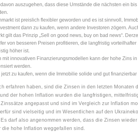
st davon auszugehen, dass diese Umstände die nächsten ein bis
den.
markt ist preislich flexibler geworden und es ist sinnvoll, Immob
Investment dann zu kaufen, wenn andere Investoren zögern. Auc
t gilt das Prinzip „Sell on good news, buy on bad news“. Derze
er von besseren Preisen profitieren, die langfristig vorteilhafte
istig höher ist.
n mit innovativen Finanzierungsmodellen kann der hohe Zins 
nsiert werden.
jetzt zu kaufen, wenn die Immobilie solide und gut finanzierbar i
ch erfahren haben, sind die Zinsen in den letzten Monaten d
und der hohen Inflation wurden die langfristigen, mittelfris
n Zinssätze angepasst und sind im Vergleich zur Inflation m
rfür sind vielseitig und im Wesentlichen auf den Ukrainekon
 Es darf also angenommen werden, dass die Zinsen wieder 
 die hohe Inflation weggefallen sind.