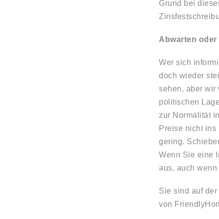
Grund bei dieser
Zinsfestschreib
Abwarten oder l
Wer sich inform
doch wieder ste
sehen, aber wir 
politischen Lag
zur Normalität i
Preise nicht ins
gering. Schieben
Wenn Sie eine I
aus, auch wenn 
Sie sind auf de
von FriendlyHom