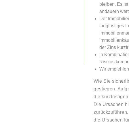
bleiben. Es i
andauern wer
Der Immobilien
langfristiges 
Immobilienmark
Immobilienkäuf
der Zins kurzfr
In Kombinatio
Risikos kompe
Wir empfehlen 
Wie Sie sicherli
gestiegen. Aufgr
die kurzfristige
Die Ursachen hie
zurückzuführen.
die Ursachen für