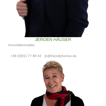
JEROEN HÄUSER
Immobilienmakler
+49 (0)911 77 88 44
jh@friendlyhomes.de