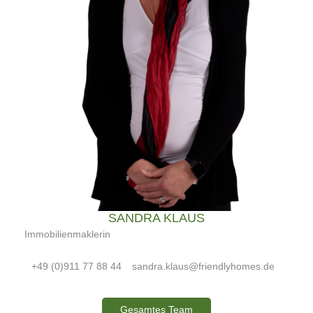
SANDRA KLAUS
Immobilienmaklerin
+49 (0)911 77 88 44
sandra.klaus@friendlyhomes.de
Gesamtes Team