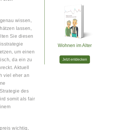
t genau wissen,
chätzen lassen,
lten Sie diesen
isstrategie
Wohnen im Alter
etzen, um einen
isch, da ein zu
Jetzt entdecken
reckt. Aktuell
h viel eher an
ene
 Strategie des
d somit als fair
einem
reis wichtig,