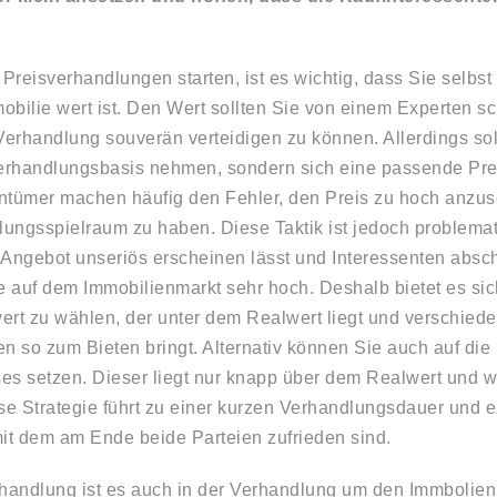
 Preisverhandlungen starten, ist es wichtig, dass Sie selbs
mobilie wert ist. Den Wert sollten Sie von einem Experten s
 Verhandlung souverän verteidigen zu können. Allerdings sol
Verhandlungsbasis nehmen, sondern sich eine passende Pre
ntümer machen häufig den Fehler, den Preis zu hoch anzus
ungsspielraum zu haben. Diese Taktik ist jedoch problemat
 Angebot unseriös erscheinen lässt und Interessenten absch
e auf dem Immobilienmarkt sehr hoch. Deshalb bietet es sic
ert zu wählen, der unter dem Realwert liegt und verschied
n so zum Bieten bringt. Alternativ können Sie auch auf die
es setzen. Dieser liegt nur knapp über dem Realwert und wir
e Strategie führt zu einer kurzen Verhandlungsdauer und 
mit dem am Ende beide Parteien zufrieden sind.
rhandlung ist es auch in der Verhandlung um den Immbolienp