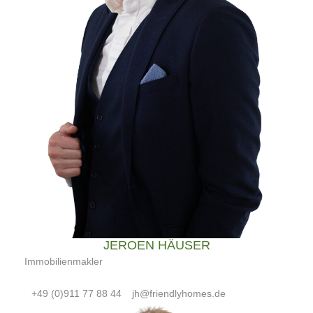
JEROEN HÄUSER
Immobilienmakler
+49 (0)911 77 88 44
jh@friendlyhomes.de