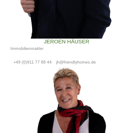
JEROEN HÄUSER
Immobilienmakler
+49 (0)911 77 88 44
jh@friendlyhomes.de