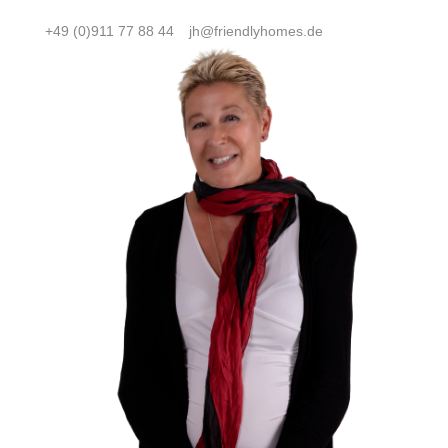
+49 (0)911 77 88 44
jh@friendlyhomes.de