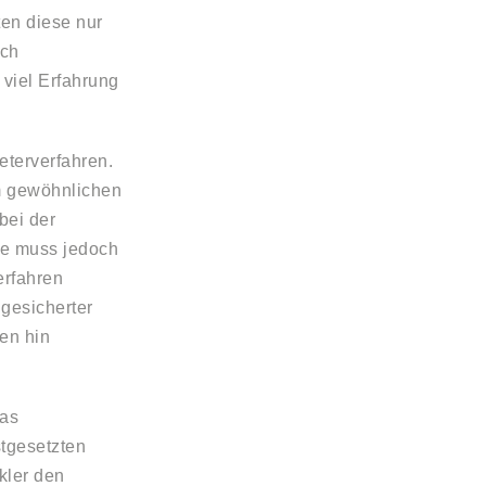
ten diese nur
uch
 viel Erfahrung
eterverfahren.
em gewöhnlichen
bei der
lie muss jedoch
erfahren
 gesicherter
en hin
das
stgesetzten
akler den