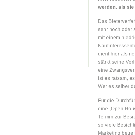
werden, als sie
Das Bieterverfa
sehr hoch oder 
mit einem niedr
Kaufinteressent
dient hier als n
stärkt seine Ver
eine Zwangsvers
ist es ratsam, e
Wer es selber du
Für die Durchfü
eine „Open Hous
Termin zur Besic
so viele Besicht
Marketing betre