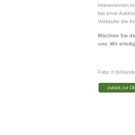
Interessenten mi
bei einer Aukti
Verkäufer die An
Möchten Sie de
uns. Wir erledi
Foto: © billiondi
zurück zur Üb