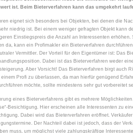
 wert ist. Beim Bieterverfahren kann das umgekehrt lauf
hren eignet sich besonders bei Objekten, bei denen die Na
sehr niedrig ist. Bei einem weniger gefragten Objekt kann 
igeren Einstiegspreis die Anzahl an Interessenten erhöhen
en da, kann ein Profimakler ein Bieterverfahren durchführen
eutraler Vermittler. Der Vorteil für den Eigentümer ist: Das B
handlungsposition. Dabei ist das Bieterverfahren weder ein
teigerung. Aber Vorsicht! Das Bieterverfahren birgt auch R
s einem Profi zu überlassen, da man hierfür genügend Erfah
rchführen möchte, sollte mindestens sehr gut vorbereitet se
hrung eines Bieterverfahrens gibt es mehrere Möglichkeiten
e“-Besichtigung. Hier erscheinen alle Interessenten zu e
htigung. Dabei wird das Bieterverfahren eröffnet. Verkäufer
igungstermine. Der Nachteil dabei ist jedoch, dass der Verk
iben muss, um möglichst viele zahlungskräftige Interessente