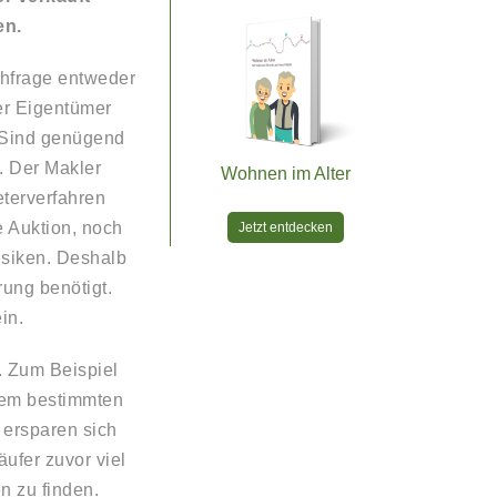
en.
chfrage entweder
der Eigentümer
. Sind genügend
. Der Makler
Wohnen im Alter
ieterverfahren
e Auktion, noch
Jetzt entdecken
isiken. Deshalb
rung benötigt.
in.
. Zum Beispiel
inem bestimmten
 ersparen sich
äufer zuvor viel
n zu finden.