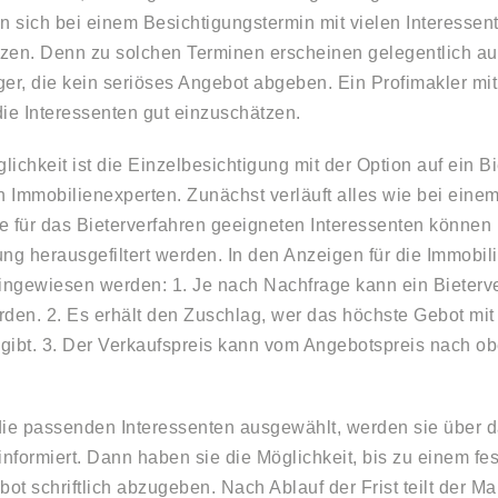
n sich bei einem Besichtigungstermin mit vielen Interessen
zen. Denn zu solchen Terminen erscheinen gelegentlich a
r, die kein seriöses Angebot abgeben. Ein Profimakler mit
 die Interessenten gut einzuschätzen.
ichkeit ist die Einzelbesichtigung mit der Option auf ein Bi
 Immobilienexperten. Zunächst verläuft alles wie bei ein
e für das Bieterverfahren geeigneten Interessenten können 
ung herausgefiltert werden. In den Anzeigen für die Immobi
hingewiesen werden: 1. Je nach Nachfrage kann ein Bieterv
rden. 2. Es erhält den Zuschlag, wer das höchste Gebot mit
gibt. 3. Der Verkaufspreis kann vom Angebotspreis nach ob
die passenden Interessenten ausgewählt, werden sie über 
informiert. Dann haben sie die Möglichkeit, bis zu einem fe
bot schriftlich abzugeben. Nach Ablauf der Frist teilt der M