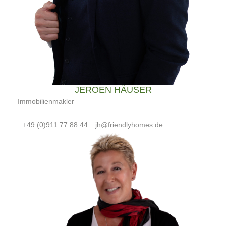
JEROEN HÄUSER
Immobilienmakler
+49 (0)911 77 88 44
jh@friendlyhomes.de