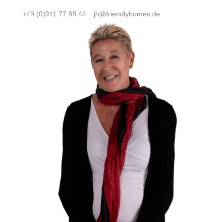
+49 (0)911 77 88 44
jh@friendlyhomes.de